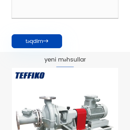
təqdim

yeni məhsullar
API OH1 Kimyəvi axın üçün üfüqi
mərkəzdənqaçma nasosları
Ətraflı Baxın >>