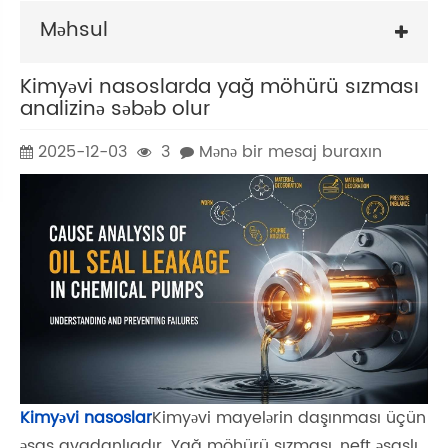
Məhsul
Kimyəvi nasoslarda yağ möhürü sızması
analizinə səbəb olur
2025-12-03
3
Mənə bir mesaj buraxın
Kimyəvi nasoslar
Kimyəvi mayelərin daşınması üçün
əsas avadanlıqdır. Yağ möhürü sızması, neft əsaslı