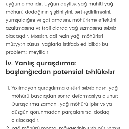
uyğun olmalıdır. Uyğun deyilsə, yağ mühiti yağ
möhürü dodağının şişkinliyini, sərtləşdirilməsini,
yumşaldığını və çatlamasını, möhürləmə effektini
azaltmasına və təbii olaraq yağ sızmasına səbəb
olacaqdır. Məsələn, adi rezin yağı möhürləri
müəyyən xüsusi yağlarla istifadə edildikdə bu
problemə meyllidir.
İv. Yanlış quraşdırma:
başlanğıcdan potensial təhlükələr
Yıxılmayan quraşdırma alətləri səbəbindən, yağ
möhürü basdıqdan sonra deformasiya olunur;
Quraşdırma zamanı, yağ möhürü iplər və ya
düzgün qorunmadan parçalanırsa, dodaq
cızılacaqdır.
Yağ möhürü montaj mövqeyinin səth pürlənməsi