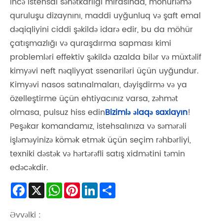
incə istehsal sənətkarlığı mirasında, möhürləmə
quruluşu dizaynını, maddi uyğunluq və şaft emal
dəqiqliyini ciddi şəkildə idarə edir, bu da möhür
çatışmazlığı və quraşdırma sapması kimi
problemləri effektiv şəkildə azalda bilər və müxtəlif
kimyəvi neft nəqliyyat ssenariləri üçün uyğundur.
Kimyəvi nasos satınalmaları, dəyişdirmə və ya
özelleştirme üçün ehtiyacınız varsa, zəhmət
olmasa, pulsuz hiss edin
Bizimlə əlaqə saxlayın
!
Peşəkar komandamız, istehsalınıza və səmərəli
işləməyinizə kömək etmək üçün seçim rəhbərliyi,
texniki dəstək və hərtərəfli satış xidmətini təmin
edəcəkdir.
Facebook
X
WhatsApp
Pinterest
LinkedIn
Share
Əvvəlki :