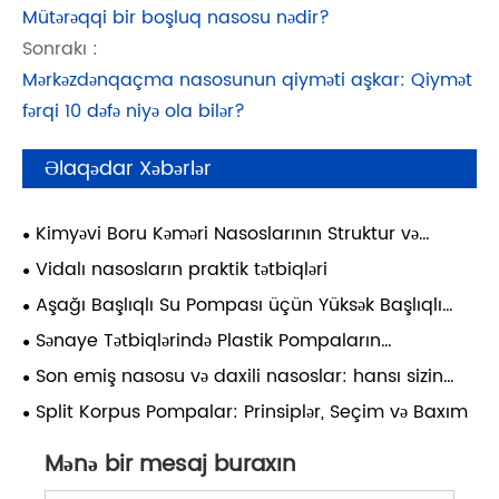
Mütərəqqi bir boşluq nasosu nədir?
Sonrakı :
Mərkəzdənqaçma nasosunun qiyməti aşkar: Qiymət
fərqi 10 dəfə niyə ola bilər?
Əlaqədar Xəbərlər
Kimyəvi Boru Kəməri Nasoslarının Struktur və
Performans Təhlili
Vidalı nasosların praktik tətbiqləri
Aşağı Başlıqlı Su Pompası üçün Yüksək Başlıqlı
Mərkəzdənqaçma Nasosların İstifadəsi üzrə Qeydlər
Sənaye Tətbiqlərində Plastik Pompaların
Üstünlükləri, Məhdudiyyətləri və Tətbiq Ssenariləri
Son emiş nasosu və daxili nasoslar: hansı sizin
üçün uyğundur?
Split Korpus Pompalar: Prinsiplər, Seçim və Baxım
Mənə bir mesaj buraxın