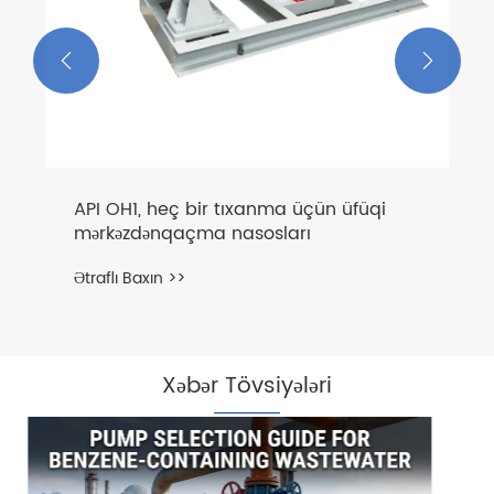


Xəbər Tövsiyələri
Mərkəzdənqaçma Pompasının Arızası ilə