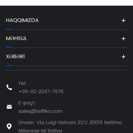
HAQQIMIZDA
MƏHSUL
XƏBƏRI
Tel:

+39-02-2247-7576
E-poçt:

sales@teffiko.com
Ünvan: Via Luigi Galvani 21/C 20019 Settimo

Milanese Mi İtaliya