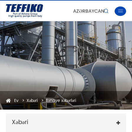
AZƏRBAYCAN


Ev
Xəbəri
Sənaye xəbərləri
Xəbəri