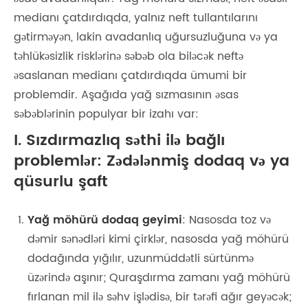
medianı çatdırdıqda, yalnız neft tullantılarını
gətirməyən, lakin avadanlıq uğursuzluğuna və ya
təhlükəsizlik risklərinə səbəb ola biləcək neftə
əsaslanan medianı çatdırdıqda ümumi bir
problemdir. Aşağıda yağ sızmasının əsas
səbəblərinin populyar bir izahı var:
I. Sızdırmazlıq səthi ilə bağlı
problemlər: Zədələnmiş dodaq və ya
qüsurlu şaft
Yağ möhürü dodaq geyimi
: Nasosda toz və
dəmir sənədləri kimi çirklər, nasosda yağ möhürü
dodağında yığılır, uzunmüddətli sürtünmə
üzərində aşınır; Quraşdırma zamanı yağ möhürü
fırlanan mil ilə səhv işlədisə, bir tərəfi ağır geyəcək;