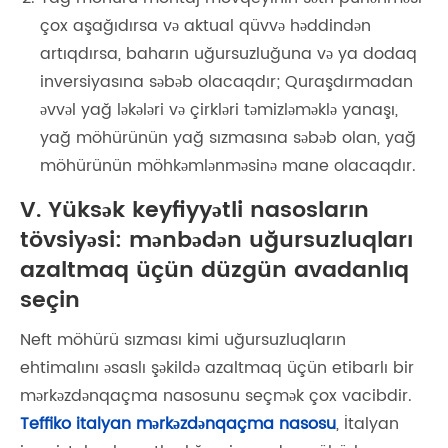
çox aşağıdırsa və aktual qüvvə həddindən
artıqdırsa, baharın uğursuzluğuna və ya dodaq
inversiyasına səbəb olacaqdır; Quraşdırmadan
əvvəl yağ ləkələri və çirkləri təmizləməklə yanaşı,
yağ möhürünün yağ sızmasına səbəb olan, yağ
möhürünün möhkəmlənməsinə mane olacaqdır.
V. Yüksək keyfiyyətli nasosların
tövsiyəsi: mənbədən uğursuzluqları
azaltmaq üçün düzgün avadanlıq
seçin
Neft möhürü sızması kimi uğursuzluqların
ehtimalını əsaslı şəkildə azaltmaq üçün etibarlı bir
mərkəzdənqaçma nasosunu seçmək çox vacibdir.
Teffiko italyan mərkəzdənqaçma nasosu
, İtalyan