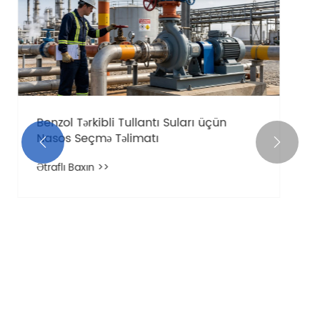
bağlı 5 Xəbərdarlıq İşarəsi
Ətraflı Baxın >>

