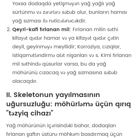
Yoxsa dodaqda yetişməyən yağ yağlı yağ
sürtünmə və zərərlərə səbəb olur, bunların hamısı
yağ sızması ilə nəticələnəcəkdir.
Qeyri-kafi fırlanan mil
: Fırlanan milin səthi
kifayət qədər hamar və ya kifayət qədər çətin
deyil, geyinməyə meyllidir; Korroziya, cızıqlar,
istiqamətləndirmə alət nişanları və s. Kimi fırlanan
mil səthində qüsurlar varsa, bu da yağ
möhürünü cızacaq və yağ sızmasına səbəb
olacaqdır.
II. Skeletonun yayılmasının
uğursuzluğu: möhürləmə üçün qırıq
"təzyiq cihazı"
Yağ möhürünün içərisindəki bahar, dodaqları
fırlanan şaftın üstünə möhkəm basdırmaq üçün