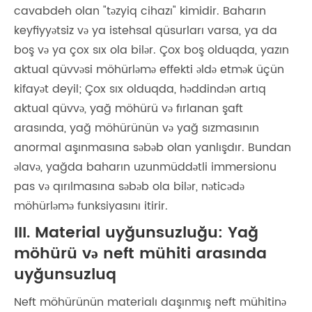
cavabdeh olan "təzyiq cihazı" kimidir. Baharın
keyfiyyətsiz və ya istehsal qüsurları varsa, ya da
boş və ya çox sıx ola bilər. Çox boş olduqda, yazın
aktual qüvvəsi möhürləmə effekti əldə etmək üçün
kifayət deyil; Çox sıx olduqda, həddindən artıq
aktual qüvvə, yağ möhürü və fırlanan şaft
arasında, yağ möhürünün və yağ sızmasının
anormal aşınmasına səbəb olan yanlışdır. Bundan
əlavə, yağda baharın uzunmüddətli immersionu
pas və qırılmasına səbəb ola bilər, nəticədə
möhürləmə funksiyasını itirir.
III. Material uyğunsuzluğu: Yağ
möhürü və neft mühiti arasında
uyğunsuzluq
Neft möhürünün materialı daşınmış neft mühitinə