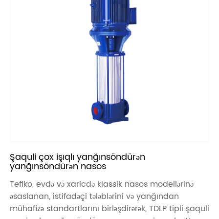
Şaquli çox işıqlı yanğınsöndürən
yanğınsöndürən nasos
Tefiko, evdə və xaricdə klassik nasos modellərinə
əsaslanan, istifadəçi tələblərini və yanğından
mühafizə standartlarını birləşdirərək, TDLP tipli şaquli