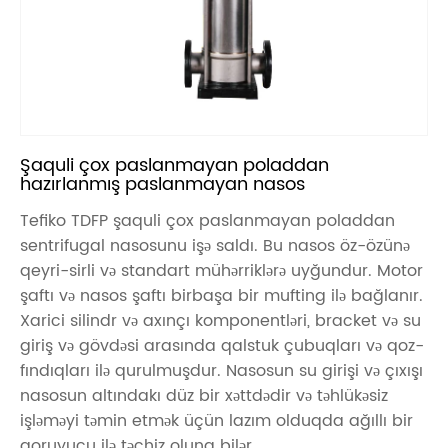
Şaquli çox paslanmayan poladdan
hazırlanmış paslanmayan nasos
Tefiko TDFP şaquli çox paslanmayan poladdan
sentrifugal nasosunu işə saldı. Bu nasos öz-özünə
qeyri-sirli və standart mühərriklərə uyğundur. Motor
şaftı və nasos şaftı birbaşa bir mufting ilə bağlanır.
Xarici silindr və axınçı komponentləri, bracket və su
giriş və gövdəsi arasında qalstuk çubuqları və qoz-
fındıqları ilə qurulmuşdur. Nasosun su girişi və çıxışı
nasosun altındakı düz bir xəttdədir və təhlükəsiz
işləməyi təmin etmək üçün lazım olduqda ağıllı bir
qoruyucu ilə təchiz oluna bilər.