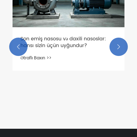
Son emiş nasosu və daxili nasoslar:
hansı sizin üçün uyğundur?


Ətraflı Baxın >>