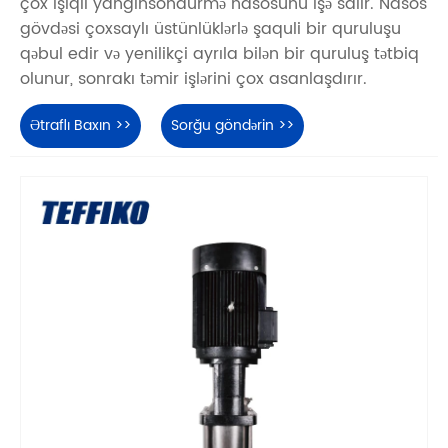
çox işıqlı yanğınsöndürmə nasosunu işə salır. Nasos
gövdəsi çoxsaylı üstünlüklərlə şaquli bir quruluşu
qəbul edir və yenilikçi ayrıla bilən bir quruluş tətbiq
olunur, sonrakı təmir işlərini çox asanlaşdırır.
Ətraflı Baxın >>
Sorğu göndərin >>