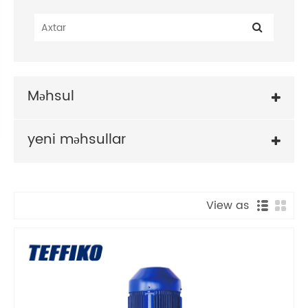
Məhsul
yeni məhsullar
View as