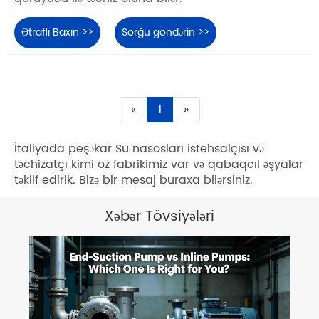
Ətraflı Baxın >>
Sorğu göndərin >>
«
1
»
İtaliyada peşəkar Su nasosları istehsalçısı və
təchizatçı kimi öz fabrikimiz var və qabaqcıl əşyalar
təklif edirik. Bizə bir mesaj buraxa bilərsiniz.
Xəbər Tövsiyələri