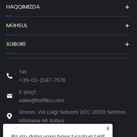
HAQQIMIZDA
MƏHSUL
XƏBƏRI
Tel:

+39-02-2247-7576
E-poçt:

sales@teffiko.com
Ünvan: Via Luigi Galvani 21/C 20019 Settimo

Milanese Mi İtaliya
X
Biz sizə daha yaxşı baxış təcrübəsi təklif