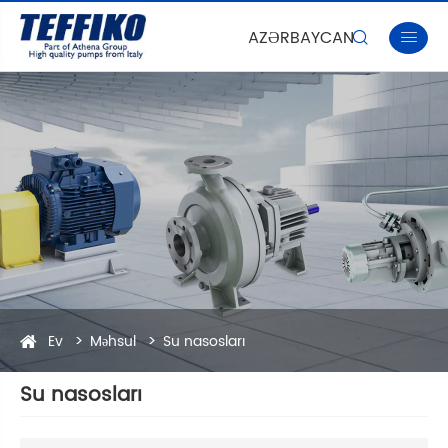
AZƏRBAYCAN


Ev
Məhsul
Su nasosları
Su nasosları