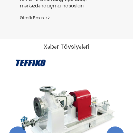
mərkəzdənqaçma nasosları
Ətraflı Baxın >>
Xəbər Tövsiyələri