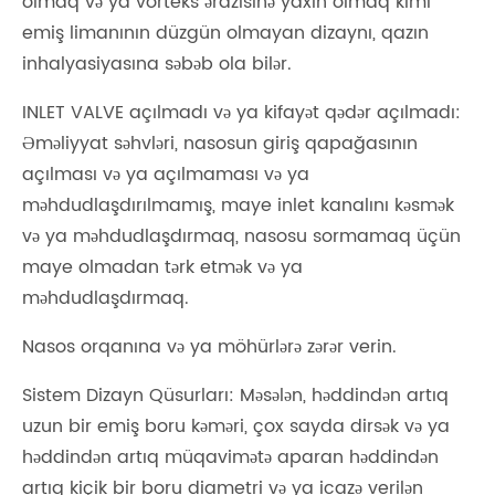
olmaq və ya vorteks ərazisinə yaxın olmaq kimi
emiş limanının düzgün olmayan dizaynı, qazın
inhalyasiyasına səbəb ola bilər.
INLET VALVE açılmadı və ya kifayət qədər açılmadı:
Əməliyyat səhvləri, nasosun giriş qapağasının
açılması və ya açılmaması və ya
məhdudlaşdırılmamış, maye inlet kanalını kəsmək
və ya məhdudlaşdırmaq, nasosu sormamaq üçün
maye olmadan tərk etmək və ya
məhdudlaşdırmaq.
Nasos orqanına və ya möhürlərə zərər verin.
Sistem Dizayn Qüsurları: Məsələn, həddindən artıq
uzun bir emiş boru kəməri, çox sayda dirsək və ya
həddindən artıq müqavimətə aparan həddindən
artıq kiçik bir boru diametri və ya icazə verilən