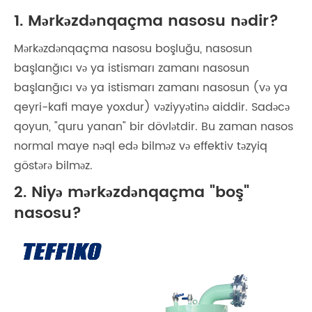
1. Mərkəzdənqaçma nasosu nədir?
Mərkəzdənqaçma nasosu boşluğu, nasosun
başlanğıcı və ya istismarı zamanı nasosun
başlanğıcı və ya istismarı zamanı nasosun (və ya
qeyri-kafi maye yoxdur) vəziyyətinə aiddir. Sadəcə
qoyun, "quru yanan" bir dövlətdir. Bu zaman nasos
normal maye nəql edə bilməz və effektiv təzyiq
göstərə bilməz.
2. Niyə mərkəzdənqaçma "boş"
nasosu?