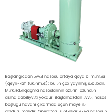
Başlanğıcdan əvvəl nasosu ortaya qoya bilməməsi
(qeyri-kafi tükənməz): bu ən çox yayılmış səbəbdir.
Mərkəzdənqaçma nasoslarının özlərini özündən
asma qabiliyyəti yoxdur. Başlamazdan əvvəl, nasos
boşluğu havanı çıxarmaq üçün maye ilə
doldurulmalıdır. Operatoru səhlənkar və ya nasosun