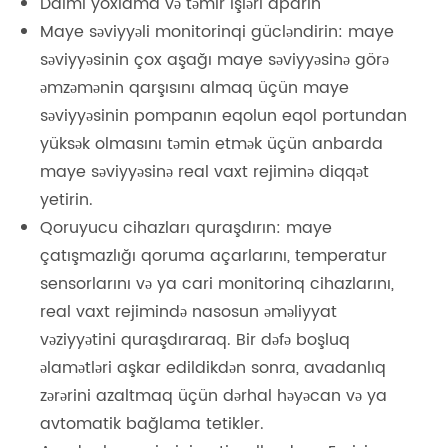
Daimi yoxlama və təmir işləri aparın
Maye səviyyəli monitorinqi gücləndirin: maye
səviyyəsinin çox aşağı maye səviyyəsinə görə
əmzəmənin qarşısını almaq üçün maye
səviyyəsinin pompanın eqolun eqol portundan
yüksək olmasını təmin etmək üçün anbarda
maye səviyyəsinə real vaxt rejiminə diqqət
yetirin.
Qoruyucu cihazları quraşdırın: maye
çatışmazlığı qoruma açarlarını, temperatur
sensorlarını və ya cari monitorinq cihazlarını,
real vaxt rejimində nasosun əməliyyat
vəziyyətini quraşdıraraq. Bir dəfə boşluq
əlamətləri aşkar edildikdən sonra, avadanlıq
zərərini azaltmaq üçün dərhal həyəcan və ya
avtomatik bağlama tetikler.