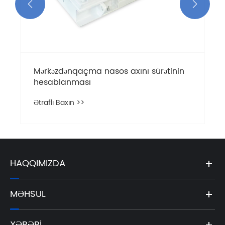


Mərkəzdənqaçma nasos axını sürətinin
hesablanması
Ətraflı Baxın >>
HAQQIMIZDA
MƏHSUL
XƏBƏRI