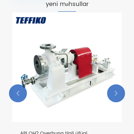
yeni məhsullar


API OH2 Overhung tipli üfüqi