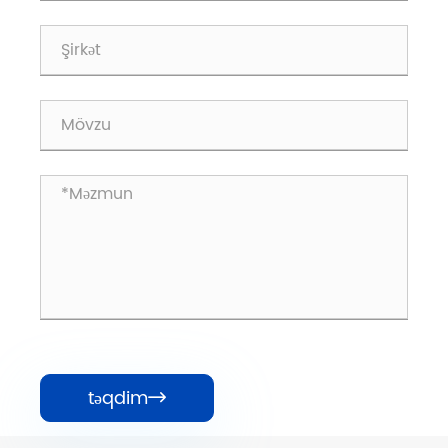
təqdim
