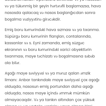
və ya tükənmiş bir şeyin hərtərəfli başlamazsa, hava
nasosda qalacaq və nasos başlanğıcdan sonra
boşalma vəziyyətinə girəcəkdir.
Emiş boru kəmərindəki hava sızması və ya tıxanma.
Süpürgə boru kəmərinin flanşları, contalarında,
kassanlar və s. Eyni zamanda, emiş süzgəc
ekranının və boru kəmərindəki xarici obyektlərin
tıxanması, maye təchizatı və boşalmasına səbəb
ola bilər.
Aşağı maye səviyyəsi və ya məruz qalan əmzik
limanı: Anbar tankındakı maye səviyyəsi çox aşağı
olduqda, nasosun emiş portundan daha aşağı
olduqda, nasos maye içində əmmək mümkün
olmayacaqdır. Və ya tankın altından çox yüksək