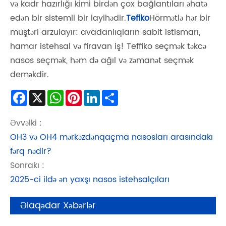
və kadr hazırlığı kimi birdən çox bağlantıları əhatə
edən bir sistemli bir layihədir.
Tefiko
Hörmətlə hər bir
müştəri arzulayır: avadanlıqların sabit istismarı,
hamar istehsal və firavan iş! Teffiko seçmək təkcə
nasos seçmək, həm də ağıl və zəmanət seçmək
deməkdir.
Facebook
X
WhatsApp
Pinterest
LinkedIn
Share
Əvvəlki :
OH3 və OH4 mərkəzdənqaçma nasosları arasındakı
fərq nədir?
Sonrakı :
2025-ci ildə ən yaxşı nasos istehsalçıları
Əlaqədar Xəbərlər