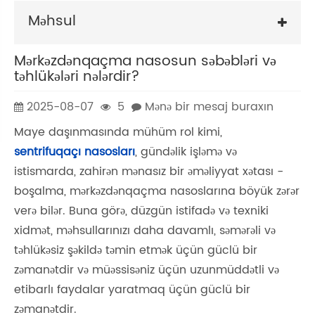
Məhsul
Mərkəzdənqaçma nasosun səbəbləri və
təhlükələri nələrdir?
2025-08-07
5
Mənə bir mesaj buraxın
Maye daşınmasında mühüm rol kimi,
sentrifuqaçı nasosları
, gündəlik işləmə və
istismarda, zahirən mənasız bir əməliyyat xətası -
boşalma, mərkəzdənqaçma nasoslarına böyük zərər
verə bilər. Buna görə, düzgün istifadə və texniki
xidmət, məhsullarınızı daha davamlı, səmərəli və
təhlükəsiz şəkildə təmin etmək üçün güclü bir
zəmanətdir və müəssisəniz üçün uzunmüddətli və
etibarlı faydalar yaratmaq üçün güclü bir
zəmanətdir.