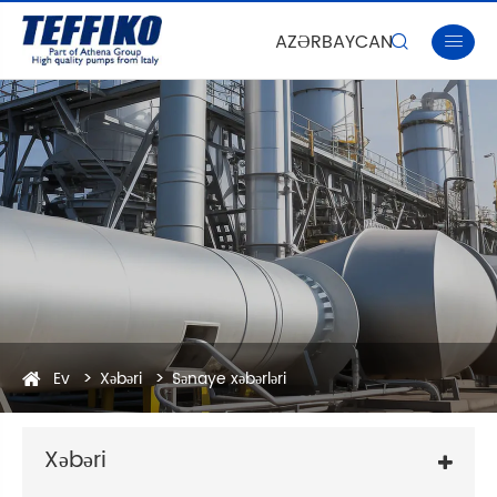
AZƏRBAYCAN


Ev
Xəbəri
Sənaye xəbərləri
Xəbəri