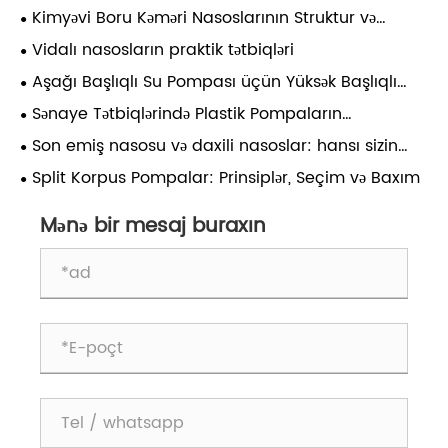
Kimyəvi Boru Kəməri Nasoslarının Struktur və
Performans Təhlili
Vidalı nasosların praktik tətbiqləri
Aşağı Başlıqlı Su Pompası üçün Yüksək Başlıqlı
Mərkəzdənqaçma Nasosların İstifadəsi üzrə Qeydlər
Sənaye Tətbiqlərində Plastik Pompaların
Üstünlükləri, Məhdudiyyətləri və Tətbiq Ssenariləri
Son emiş nasosu və daxili nasoslar: hansı sizin
üçün uyğundur?
Split Korpus Pompalar: Prinsiplər, Seçim və Baxım
Mənə bir mesaj buraxın