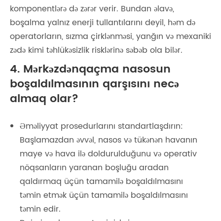
komponentlərə də zərər verir. Bundan əlavə,
boşalma yalnız enerji tullantılarını deyil, həm də
operatorların, sızma çirklənməsi, yanğın və mexaniki
zədə kimi təhlükəsizlik risklərinə səbəb ola bilər.
4. Mərkəzdənqaçma nasosun
boşaldılmasının qarşısını necə
almaq olar?
Əməliyyat prosedurlarını standartlaşdırın:
Başlamazdan əvvəl, nasos və tükənən havanın
maye və hava ilə doldurulduğunu və operativ
nöqsanların yaranan boşluğu aradan
qaldırmaq üçün tamamilə boşaldılmasını
təmin etmək üçün tamamilə boşaldılmasını
təmin edir.