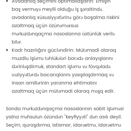
Avadanlıq seçimini optimallaşdırın: Emişin
baş verməyə meylli olduğu iş şəraitində,
avadanlıq xüsusiyyətlərinə görə boşalma riskini
azaltmaq üçün özünəməxsus
mərkəzdənqaçma nasoslarına üstünlük verilə
bilər.
Kadr hazırlığını gücləndirin: Mütəmadi olaraq
muzdlu işləmə təhlükələri barədə anlayışlarını
dərinləşdirmək, standart işləmə və fövqəladə
vəziyyətlərdə bacarıqlarını yaxşılaşdırmaq və
insan amillərinin yaranma ehtimalını
azaltmaq üçün mütəmadi olaraq məşq edir.
Sonda mərkəzdənqaçma nasoslarının sabit işləməsi
yalnız məhsulun özündən "keyfiyyəti" dən asılı deyil.
Seçim, quraşdırma, istismar, idarəetmə, idarəetmə