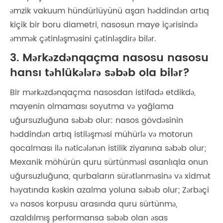
əmzik vakuum hündürlüyünü aşan həddindən artıq
kiçik bir boru diametri, nasosun maye içərisində
əmmək çətinləşməsini çətinləşdirə bilər.
3. Mərkəzdənqaçma nasosu nasosu
hansı təhlükələrə səbəb ola bilər?
Bir mərkəzdənqaçma nasosdan istifadə etdikdə,
mayenin olmaması soyutma və yağlama
uğursuzluğuna səbəb olur: nasos gövdəsinin
həddindən artıq istiləşməsi mühürlə və motorun
qocalması ilə nəticələnən istilik ziyanına səbəb olur;
Mexanik möhürün quru sürtünməsi asanlıqla onun
uğursuzluğuna, qurbaların sürətlənməsinə və xidmət
həyatında kəskin azalma yoluna səbəb olur; Zərbəçi
və nasos korpusu arasında quru sürtünmə,
azaldılmış performansa səbəb olan əsas