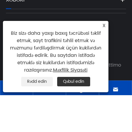
X
Tel:

Biz sizə daha yaxşı baxış təcrübəsi təklif
+39-02-2247-7576
etmək, sayt trafikini təhlil etmək və
E-poçt:
məzmunu fərdiləşdirmək üçün kukilərdən

sales@teffiko.com
istifadə edirik. Bu saytdan istifadə
etməklə siz kukilərdən istifadəmizlə
Ünvan: Via Luigi Galvani 21/C 20019 Settimo

razılaşırsınız.
Məxfilik Siyasəti
Milanese Mi İtaliya
Rədd edin
Qəbul edin




BACK TO ATHENA GROUP
Copyright © 2025 Athena Engineering S.r.l. Bütün
hüquqlar qorunur.