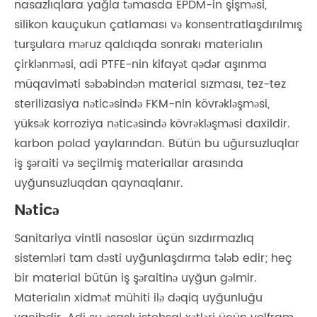
nasazlıqlara yağla təmasda EPDM-in şişməsi,
silikon kauçukun çatlaması və konsentratlaşdırılmış
turşulara məruz qaldıqda sonrakı materialın
çirklənməsi, adi PTFE-nin kifayət qədər aşınma
müqaviməti səbəbindən material sızması, tez-tez
sterilizasiya nəticəsində FKM-nin kövrəkləşməsi,
yüksək korroziya nəticəsində kövrəkləşməsi daxildir.
karbon polad yaylarından. Bütün bu uğursuzluqlar
iş şəraiti və seçilmiş materiallar arasında
uyğunsuzluqdan qaynaqlanır.
Nəticə
Sanitariya vintli nasoslar üçün sızdırmazlıq
sistemləri tam dəsti uyğunlaşdırma tələb edir; heç
bir material bütün iş şəraitinə uyğun gəlmir.
Materialın xidmət mühiti ilə dəqiq uyğunluğu