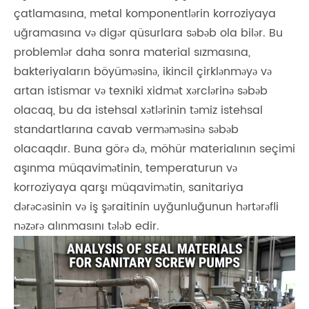
çatlamasına, metal komponentlərin korroziyaya
uğramasına və digər qüsurlara səbəb ola bilər. Bu
problemlər daha sonra material sızmasına,
bakteriyaların böyüməsinə, ikincil çirklənməyə və
artan istismar və texniki xidmət xərclərinə səbəb
olacaq, bu da istehsal xətlərinin təmiz istehsal
standartlarına cavab verməməsinə səbəb
olacaqdır. Buna görə də, möhür materialının seçimi
aşınma müqavimətinin, temperaturun və
korroziyaya qarşı müqavimətin, sanitariya
dərəcəsinin və iş şəraitinin uyğunluğunun hərtərəfli
nəzərə alınmasını tələb edir.