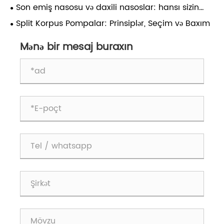
Üstünlükləri, Məhdudiyyətləri və Tətbiq Ssenariləri
Son emiş nasosu və daxili nasoslar: hansı sizin
üçün uyğundur?
Split Korpus Pompalar: Prinsiplər, Seçim və Baxım
Mənə bir mesaj buraxın