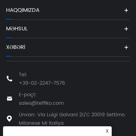
HAQQIMIZDA
MƏHSUL
XƏBƏRI
Tel:

+39-02-2247-7576
E-poçt:

sales@teffiko.com
Ünvan: Via Luigi Galvani 21/C 20019 Settimo

Milanese Mi İtaliya
X