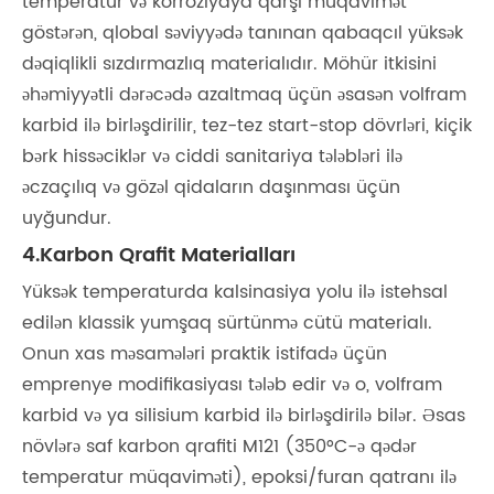
temperatur və korroziyaya qarşı müqavimət
göstərən, qlobal səviyyədə tanınan qabaqcıl yüksək
dəqiqlikli sızdırmazlıq materialıdır. Möhür itkisini
əhəmiyyətli dərəcədə azaltmaq üçün əsasən volfram
karbid ilə birləşdirilir, tez-tez start-stop dövrləri, kiçik
bərk hissəciklər və ciddi sanitariya tələbləri ilə
əczaçılıq və gözəl qidaların daşınması üçün
uyğundur.
4.Karbon Qrafit Materialları
Yüksək temperaturda kalsinasiya yolu ilə istehsal
edilən klassik yumşaq sürtünmə cütü materialı.
Onun xas məsamələri praktik istifadə üçün
emprenye modifikasiyası tələb edir və o, volfram
karbid və ya silisium karbid ilə birləşdirilə bilər. Əsas
növlərə saf karbon qrafiti M121 (350°C-ə qədər
temperatur müqaviməti), epoksi/furan qatranı ilə