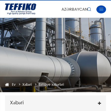
AZƏRBAYCAN


Ev
Xəbəri
Sənaye xəbərləri
Xəbəri