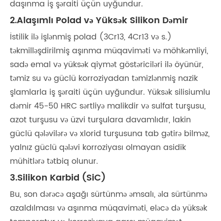
daşınma iş şəraiti üçün uyğundur.
2.Alaşımlı Polad və Yüksək Silikon Dəmir
İstilik ilə işlənmiş polad (3Cr13, 4Cr13 və s.)
təkmilləşdirilmiş aşınma müqaviməti və möhkəmliyi,
sadə emal və yüksək qiymət göstəriciləri ilə öyünür,
təmiz su və güclü korroziyadan təmizlənmiş nazik
şlamlarla iş şəraiti üçün uyğundur. Yüksək silisiumlu
dəmir 45-50 HRC sərtliyə malikdir və sulfat turşusu,
azot turşusu və üzvi turşulara davamlıdır, lakin
güclü qələvilərə və xlorid turşusuna tab gətirə bilməz,
yalnız güclü qələvi korroziyası olmayan asidik
mühitlərə tətbiq olunur.
3.Silikon Karbid (SiC)
Bu, son dərəcə aşağı sürtünmə əmsalı, əla sürtünmə
azaldılması və aşınma müqaviməti, eləcə də yüksək