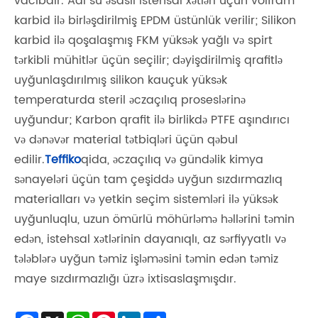
vacibdir. Adi su əsaslı istehsal xətləri üçün volfram
karbid ilə birləşdirilmiş EPDM üstünlük verilir; Silikon
karbid ilə qoşalaşmış FKM yüksək yağlı və spirt
tərkibli mühitlər üçün seçilir; dəyişdirilmiş qrafitlə
uyğunlaşdırılmış silikon kauçuk yüksək
temperaturda steril əczaçılıq proseslərinə
uyğundur; Karbon qrafit ilə birlikdə PTFE aşındırıcı
və dənəvər material tətbiqləri üçün qəbul
edilir.
Teffiko
qida, əczaçılıq və gündəlik kimya
sənayeləri üçün tam çeşiddə uyğun sızdırmazlıq
materialları və yetkin seçim sistemləri ilə yüksək
uyğunluqlu, uzun ömürlü möhürləmə həllərini təmin
edən, istehsal xətlərinin dayanıqlı, az sərfiyyatlı və
tələblərə uyğun təmiz işləməsini təmin edən təmiz
maye sızdırmazlığı üzrə ixtisaslaşmışdır.
Facebook
X
WhatsApp
Pinterest
LinkedIn
Share