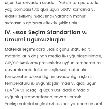
üçün korroziyadan azaddır; Yüksək temperaturlu
yağ pompası tətbiqləri üçün 50GV, korroziya və
elastik zəifləmə nəticəsində yaranan möhür
sızmasının qarşısını effektiv şəkildə alır.
IV. Əsas Seçim Standartları və
Ümumi Uğursuzluqlar
Material seçimi dörd əsas ölçünü əhatə edir:
materialların daşınan media ilə uyğunlaşdırılması,
CIP/SIP təmizləmə proseslərinə uyğun temperatura
davamlı materialların seçilməsi, materialın
temperatur tolerantlığının avadanlığın işləmə
temperaturu ilə uyğunlaşdırılması və qida üçün
FDA/3A və əczaçılıq üçün USP daxil olmaqla
uyğunluq standartlarına cavab vermək.
Yanlış material seçimi nəticəsində yaranan ümumi