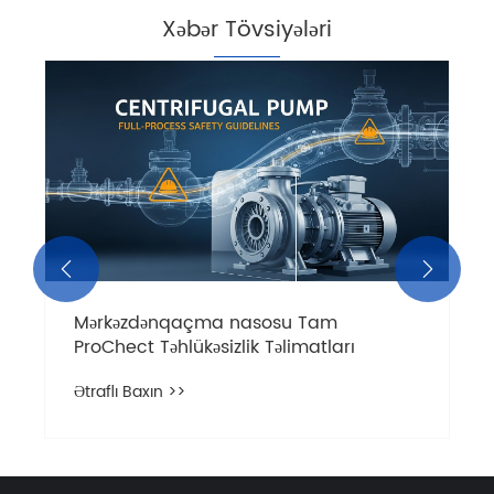
Xəbər Tövsiyələri


Mərkəzdənqaçma nasosu Tam
ProChect Təhlükəsizlik Təlimatları
Ətraflı Baxın >>