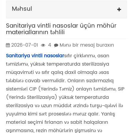
Məhsul
Sanitariya vintli nasoslar üçün möhür
materiallarının təhlili
2026-07-01
4
Mənə bir mesaj buraxın
Sanitariya vintli nasoslar
sıfır çirklənmə, asan
təmizləmə, yüksək temperaturda sterilizasiya
müqaviməti və sıfır qalıq daxil olmaqla əsas
tələblərə cavab verməlidir. Onların sızdırmazlıq
sistemləri CIP (Yerində Təmiz) onlayn təmizləmə, SIP
(Yerində Sterilizasiya) yüksək temperaturda
sterilizasiya və uzun müddət ərzində turşu-qələvi ilə
yuyulma kimi sərt proseslərə məruz qalır. Yanlış
material seçimi fırlanan və sabit halqaların
aşınmasına, rezin möhürlərin şişməsinə və