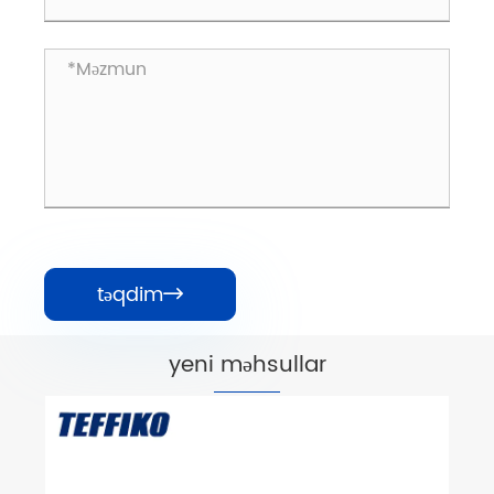
təqdim

yeni məhsullar