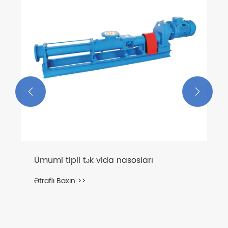


Ümumi tipli tək vida nasosları
Ətraflı Baxın >>