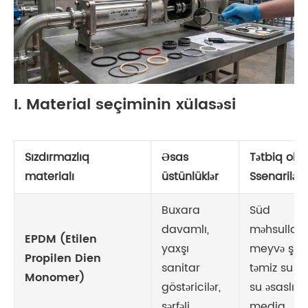
I. Material seçiminin xülasəsi
Sızdırmazlıq
Əsas
Tətbiq olu
materialı
üstünlüklər
Ssenarilər
Buxara
Süd
davamlı,
məhsulları,
EPDM (Etilen
yaxşı
meyvə şirəs
Propilen Dien
sanitar
təmiz su ki
Monomer)
göstəricilər,
su əsaslı
sərfəli
media