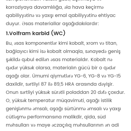
korroziyaya davamlılığa, əla hava keçirmə
qabiliyyətinə və yaxşı emal qabiliyyətinə ehtiyac
duyur. Əsas materiallar aşağıdakılardır:
1.Volfram karbid (WC)
Bu, əsas komponentlər kimi kobalt, xrom və titan,
bağlayıcı kimi isə kobalt olmaqla, sənayedə geniş
şəkildə qəbul edilən əsas materialdır. Kobalt nə
qədər yüksək olarsa, materialın gücü bir o qədər
aşağı olar. Ümumi qiymətlərə YG-6, YG-8 və YG-15
daxildir, sərtliyi 87 ilə 89,5 HRA arasında dəyişir.
Onun sərtliyi yüksək sürətli poladdan 20 dəfə çoxdur.
O, yüksək temperatur müqaviməti, aşağı istilik
genişlənmə əmsalı, aşağı sürtünmə əmsalı və yaxşı
cütləşmə performansına malikdir, qida, süd
məhsulları və maye əczaçılıq məhsullarının ən adi