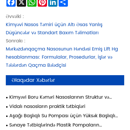
Əvvəlki :
Kimyəvi Nasos Təmiri üçün Altı Əsas Yanlış
Düşüncələr və Standart Baxım Təlimatları
Sonrakı :
Mərkəzdənqaçma Nasosunun Həndəsi Emiş Lift Hg
hesablanması: Formulalar, Prosedurlar, İşlər və
Tələlərdən Qaçma Bələdçisi
Əlaqədar Xəbərlər
Kimyəvi Boru Kəməri Nasoslarının Struktur və
Performans Təhlili
Vidalı nasosların praktik tətbiqləri
Aşağı Başlıqlı Su Pompası üçün Yüksək Başlıqlı
Mərkəzdənqaçma Nasosların İstifadəsi üzrə Qeydlər
Sənaye Tətbiqlərində Plastik Pompaların