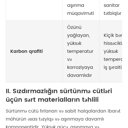
aşınma
sanitar
müqaviməti
tətbiqlər
Özünü
yağlayan,
Kiçik bərk
yüksək
hissəciklərl
Karbon qrafiti
temperatur
yüksək
və
temperatu
korroziyaya
iş şəraiti
davamlıdır
II. Sızdırmazlığın sürtünmə cütləri
üçün sərt materialların təhlili
Sürtünmə cütü fırlanan və sabit halqalardan ibarət
möhürün əsas təzyiqə və aşınmaya davamlı
komponentidir. Yüksək gücə, aşınmaya və