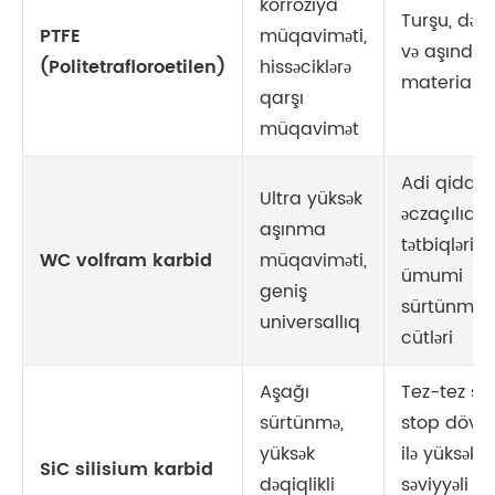
korroziya
Turşu, dənə
PTFE
müqaviməti,
və aşındırı
(Politetrafloroetilen)
hissəciklərə
materialla
qarşı
müqavimət
Adi qida v
Ultra yüksək
əczaçılıq
aşınma
tətbiqləri 
WC volfram karbid
müqaviməti,
ümumi
geniş
sürtünmə
universallıq
cütləri
Aşağı
Tez-tez st
sürtünmə,
stop dövrlə
yüksək
ilə yüksək
SiC silisium karbid
dəqiqlikli
səviyyəli