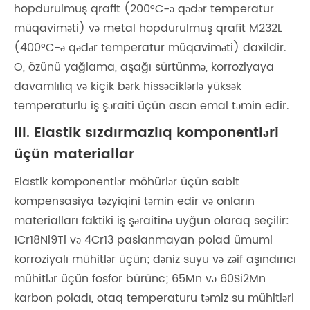
hopdurulmuş qrafit (200°C-ə qədər temperatur
müqaviməti) və metal hopdurulmuş qrafit M232L
(400°C-ə qədər temperatur müqaviməti) daxildir.
O, özünü yağlama, aşağı sürtünmə, korroziyaya
davamlılıq və kiçik bərk hissəciklərlə yüksək
temperaturlu iş şəraiti üçün asan emal təmin edir.
III. Elastik sızdırmazlıq komponentləri
üçün materiallar
Elastik komponentlər möhürlər üçün sabit
kompensasiya təzyiqini təmin edir və onların
materialları faktiki iş şəraitinə uyğun olaraq seçilir:
1Cr18Ni9Ti və 4Cr13 paslanmayan polad ümumi
korroziyalı mühitlər üçün; dəniz suyu və zəif aşındırıcı
mühitlər üçün fosfor bürünc; 65Mn və 60Si2Mn
karbon poladı, otaq temperaturu təmiz su mühitləri