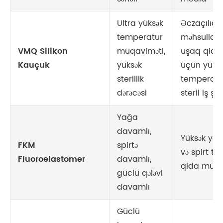
Ultra yüksək
Əczaçılıq
temperatur
məhsulları
VMQ Silikon
müqaviməti,
uşaq qidal
Kauçuk
yüksək
üçün yüks
sterillik
temperat
dərəcəsi
steril iş şər
Yağa
davamlı,
Yüksək yağ
FKM
spirtə
və spirt tərk
Fluoroelastomer
davamlı,
qida mühit
güclü qələvi
davamlı
Güclü