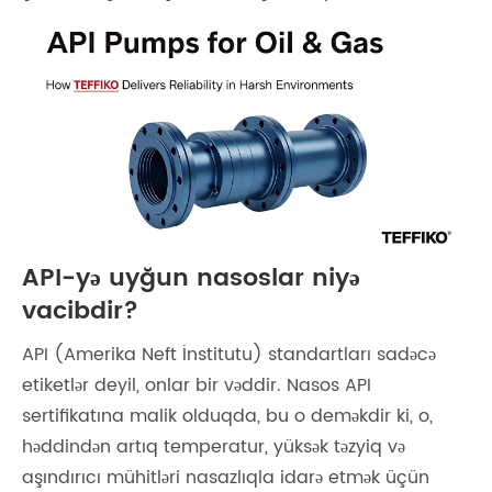
API-yə uyğun nasoslar niyə
vacibdir?
API (Amerika Neft İnstitutu) standartları sadəcə
etiketlər deyil, onlar bir vəddir. Nasos API
sertifikatına malik olduqda, bu o deməkdir ki, o,
həddindən artıq temperatur, yüksək təzyiq və
aşındırıcı mühitləri nasazlıqla idarə etmək üçün