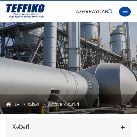
AZƏRBAYCAN


Ev
Xəbəri
Sənaye xəbərləri
Xəbəri