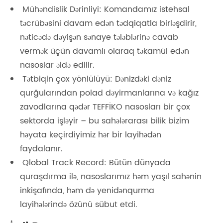
Mühəndislik Dərinliyi: Komandamız istehsal
təcrübəsini davam edən tədqiqatla birləşdirir,
nəticədə dəyişən sənaye tələblərinə cavab
vermək üçün davamlı olaraq təkamül edən
nasoslar əldə edilir.
Tətbiqin çox yönlülüyü: Dənizdəki dəniz
qurğularından polad dəyirmanlarına və kağız
zavodlarına qədər TEFFİKO nasosları bir çox
sektorda işləyir – bu sahələrarası bilik bizim
həyata keçirdiyimiz hər bir layihədən
faydalanır.
Qlobal Track Record: Bütün dünyada
quraşdırma ilə, nasoslarımız həm yaşıl sahənin
inkişafında, həm də yenidənqurma
layihələrində özünü sübut etdi.