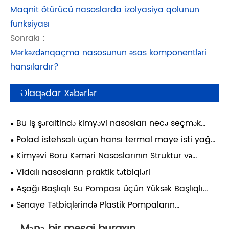
Maqnit ötürücü nasoslarda izolyasiya qolunun
funksiyası
Sonrakı :
Mərkəzdənqaçma nasosunun əsas komponentləri
hansılardır?
Əlaqədar Xəbərlər
Bu iş şəraitində kimyəvi nasosları necə seçmək
olar?
Polad istehsalı üçün hansı termal maye isti yağ
nasoslarından istifadə olunur?
Kimyəvi Boru Kəməri Nasoslarının Struktur və
Performans Təhlili
Vidalı nasosların praktik tətbiqləri
Aşağı Başlıqlı Su Pompası üçün Yüksək Başlıqlı
Mərkəzdənqaçma Nasosların İstifadəsi üzrə Qeydlər
Sənaye Tətbiqlərində Plastik Pompaların
Üstünlükləri, Məhdudiyyətləri və Tətbiq Ssenariləri