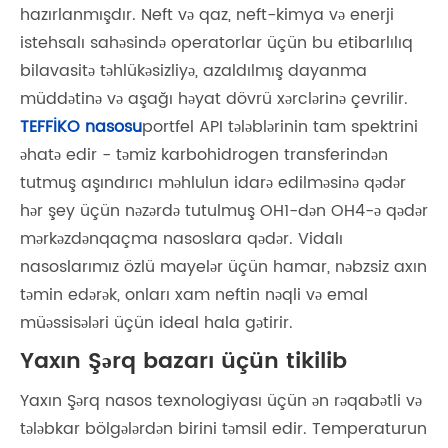
hazırlanmışdır. Neft və qaz, neft-kimya və enerji
istehsalı sahəsində operatorlar üçün bu etibarlılıq
bilavasitə təhlükəsizliyə, azaldılmış dayanma
müddətinə və aşağı həyat dövrü xərclərinə çevrilir.
TEFFİKO nasosu
portfel API tələblərinin tam spektrini
əhatə edir - təmiz karbohidrogen transferindən
tutmuş aşındırıcı məhlulun idarə edilməsinə qədər
hər şey üçün nəzərdə tutulmuş OH1-dən OH4-ə qədər
mərkəzdənqaçma nasoslara qədər. Vidalı
nasoslarımız özlü mayelər üçün hamar, nəbzsiz axın
təmin edərək, onları xam neftin nəqli və emal
müəssisələri üçün ideal hala gətirir.
Yaxın Şərq bazarı üçün tikilib
Yaxın Şərq nasos texnologiyası üçün ən rəqabətli və
tələbkar bölgələrdən birini təmsil edir. Temperaturun