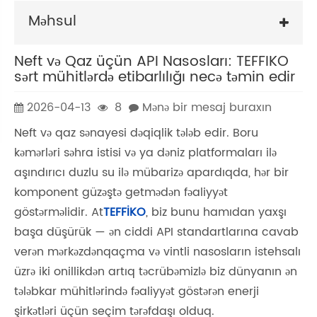
Məhsul
Neft və Qaz üçün API Nasosları: TEFFIKO
sərt mühitlərdə etibarlılığı necə təmin edir
2026-04-13
8
Mənə bir mesaj buraxın
Neft və qaz sənayesi dəqiqlik tələb edir. Boru
kəmərləri səhra istisi və ya dəniz platformaları ilə
aşındırıcı duzlu su ilə mübarizə apardıqda, hər bir
komponent güzəştə getmədən fəaliyyət
göstərməlidir. At
TEFFİKO
, biz bunu hamıdan yaxşı
başa düşürük — ən ciddi API standartlarına cavab
verən mərkəzdənqaçma və vintli nasosların istehsalı
üzrə iki onillikdən artıq təcrübəmizlə biz dünyanın ən
tələbkar mühitlərində fəaliyyət göstərən enerji
şirkətləri üçün seçim tərəfdaşı olduq.