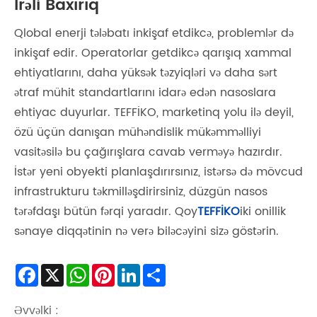
İrəli Baxırıq
Qlobal enerji tələbatı inkişaf etdikcə, problemlər də
inkişaf edir. Operatorlar getdikcə qarışıq xammal
ehtiyatlarını, daha yüksək təzyiqləri və daha sərt
ətraf mühit standartlarını idarə edən nasoslara
ehtiyac duyurlar. TEFFİKO, marketinq yolu ilə deyil,
özü üçün danışan mühəndislik mükəmməlliyi
vasitəsilə bu çağırışlara cavab verməyə hazırdır.
İstər yeni obyekti planlaşdırırsınız, istərsə də mövcud
infrastrukturu təkmilləşdirirsiniz, düzgün nasos
tərəfdaşı bütün fərqi yaradır. Qoy
TEFFİKO
iki onillik
sənaye diqqətinin nə verə biləcəyini sizə göstərin.
Facebook
X
WhatsApp
Pinterest
LinkedIn
Share
Əvvəlki :