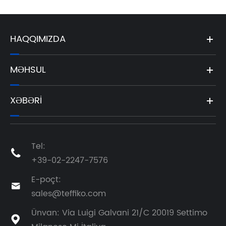
HAQQIMIZDA
MƏHSUL
XƏBƏRI
Tel:

+39-02-2247-7576
E-poçt:

sales@teffiko.com
Ünvan: Via Luigi Galvani 21/C 20019 Settimo
