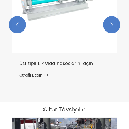


Üst tipli tək vida nasoslarını açın
Ətraflı Baxın >>
Xəbər Tövsiyələri