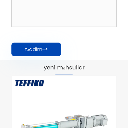
təqdim

yeni məhsullar