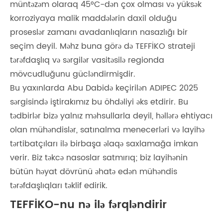
müntəzəm olaraq 45°C-dən çox olması və yüksək
korroziyaya malik maddələrin daxil olduğu
proseslər zamanı avadanlıqların nasazlığı bir
seçim deyil. Məhz buna görə də TEFFİKO strateji
tərəfdaşlıq və sərgilər vasitəsilə regionda
mövcudluğunu gücləndirmişdir.
Bu yaxınlarda Abu Dabidə keçirilən ADIPEC 2025
sərgisində iştirakımız bu öhdəliyi əks etdirir. Bu
tədbirlər bizə yalnız məhsullarla deyil, həllərə ehtiyacı
olan mühəndislər, satınalma menecerləri və layihə
tərtibatçıları ilə birbaşa əlaqə saxlamağa imkan
verir. Biz təkcə nasoslar satmırıq; biz layihənin
bütün həyat dövrünü əhatə edən mühəndis
tərəfdaşlıqları təklif edirik.
TEFFİKO-nu nə ilə fərqləndirir