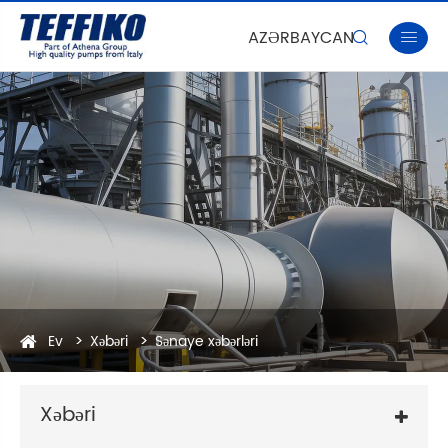
AZƏRBAYCAN


Ev
Xəbəri
Sənaye xəbərləri
Xəbəri