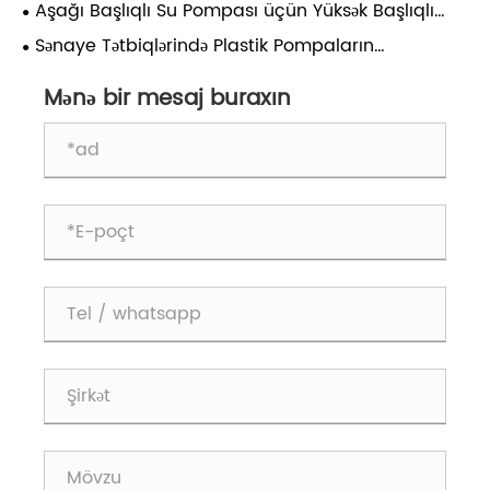
Aşağı Başlıqlı Su Pompası üçün Yüksək Başlıqlı
Mərkəzdənqaçma Nasosların İstifadəsi üzrə Qeydlər
Sənaye Tətbiqlərində Plastik Pompaların
Üstünlükləri, Məhdudiyyətləri və Tətbiq Ssenariləri
Mənə bir mesaj buraxın