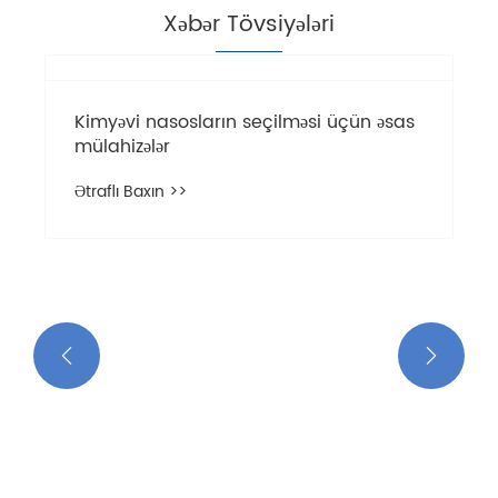
Xəbər Tövsiyələri
Kimyəvi nasosların seçilməsi üçün əsas
mülahizələr
Ətraflı Baxın >>

