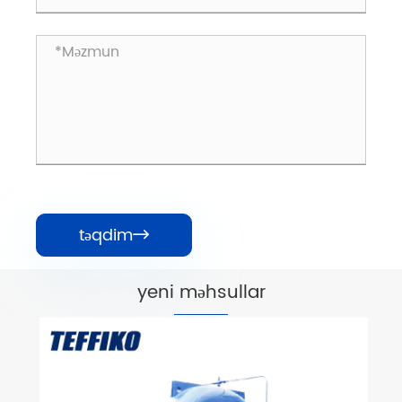
təqdim

yeni məhsullar