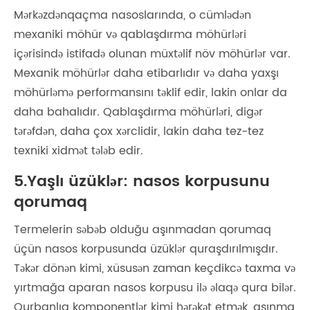
Mərkəzdənqaçma nasoslarında, o cümlədən
mexaniki möhür və qablaşdırma möhürləri
içərisində istifadə olunan müxtəlif növ möhürlər var.
Mexanik möhürlər daha etibarlıdır və daha yaxşı
möhürləmə performansını təklif edir, lakin onlar da
daha bahalıdır. Qablaşdırma möhürləri, digər
tərəfdən, daha çox xərclidir, lakin daha tez-tez
texniki xidmət tələb edir.
5.Yaşlı üzüklər: nasos korpusunu
qorumaq
Termelerin səbəb olduğu aşınmadan qorumaq
üçün nasos korpusunda üzüklər quraşdırılmışdır.
Təkər dönən kimi, xüsusən zaman keçdikcə taxma və
yırtmağa aparan nasos korpusu ilə əlaqə qura bilər.
Qurbanlıq komponentlər kimi hərəkət etmək, aşınma