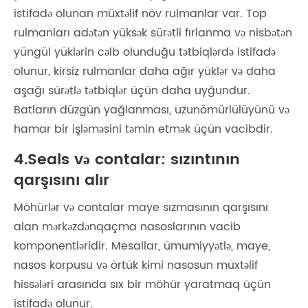
istifadə olunan müxtəlif növ rulmanlar var. Top
rulmanları adətən yüksək sürətli fırlanma və nisbətən
yüngül yüklərin cəlb olunduğu tətbiqlərdə istifadə
olunur, kirsiz rulmanlar daha ağır yüklər və daha
aşağı sürətlə tətbiqlər üçün daha uyğundur.
Batların düzgün yağlanması, uzunömürlülüyünü və
hamar bir işləməsini təmin etmək üçün vacibdir.
4.Seals və contalar: sızıntının
qarşısını alır
Möhürlər və contalar maye sızmasının qarşısını
alan mərkəzdənqaçma nasoslarının vacib
komponentləridir. Mesallar, ümumiyyətlə, maye,
nasos korpusu və örtük kimi nasosun müxtəlif
hissələri arasında sıx bir möhür yaratmaq üçün
istifadə olunur.