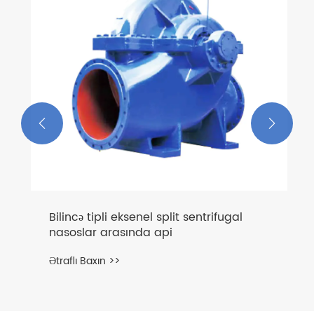


Bilincə tipli eksenel split sentrifugal
nasoslar arasında api
Ətraflı Baxın >>