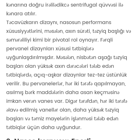
kənarına doğru irəlilədikcə sentrifugal qüvvəsi ilə
kənara atılır.
Təcavüzkarın dizaynı, nasosun performans
xüsusiyyətlərini, məsələn, axın sürəti, təzyiq başlığı və
səmərəliliyi kimi bir pivotal rol oynayır. Fərqli
pervanel dizaynları xüsusi tətbiqlərə
uyğunlaşdırılmışdır. Məsələn, nisbətən aşağı təzyiq
başları olan yüksək axın dərəcələri tələb edən
tətbiqlərdə, açıq-aşkar dizaynlar tez-tez üstünlük
verilir. Bu pervanelerlər, hər iki tərəfə qapılmayan,
asılmış bərk maddələrin daha asan keçməsinə
imkan verən vanes var. Digər tərəfdən, hər iki tərəfə
əlavə edilmiş vanellər olan, daha yüksək təzyiq
başları və təmiz mayelərin işlənməsi tələb edən
tətbiqlər üçün daha uyğundur.