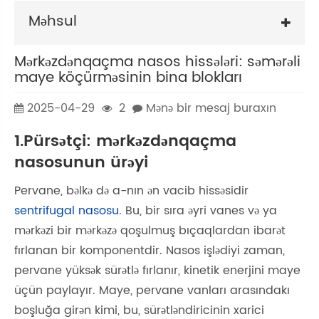
Məhsul
Mərkəzdənqaçma nasos hissələri: səmərəli
maye köçürməsinin bina blokları
2025-04-29
2
Mənə bir mesaj buraxın
1.Pürsətçi: mərkəzdənqaçma
nasosunun ürəyi
Pervane, bəlkə də a-nın ən vacib hissəsidir
sentrifugal nasosu
. Bu, bir sıra əyri vanes və ya
mərkəzi bir mərkəzə qoşulmuş bıçaqlardan ibarət
fırlanan bir komponentdir. Nasos işlədiyi zaman,
pervane yüksək sürətlə fırlanır, kinetik enerjini maye
üçün paylayır. Maye, pervane vanları arasındakı
boşluğa girən kimi, bu, sürətləndiricinin xarici