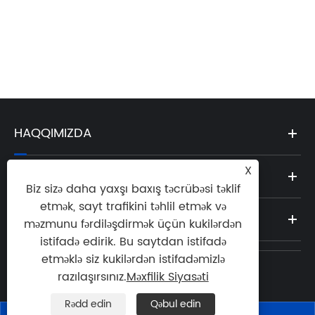
HAQQIMIZDA
X
MƏHSUL
Biz sizə daha yaxşı baxış təcrübəsi təklif
etmək, sayt trafikini təhlil etmək və
XƏBƏRI
məzmunu fərdiləşdirmək üçün kukilərdən
istifadə edirik. Bu saytdan istifadə
etməklə siz kukilərdən istifadəmizlə
razılaşırsınız.
Məxfilik Siyasəti
Tel:

+39-02-2247-7576
Rədd edin
Qəbul edin