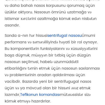
və daha bahalı nasos korpusunu qorumaq üçün
üzüklər aktyoru. Nasosun ömrünü uzatmağa və
istismar xərclərini azaltmağa kömək edən nisbətən
asandır.
Sonda a-nın hər hissəsi
sentrifugal nasosu
Ümumi
performans və səmərəliliyində həyati bir rol oynayır.
Bu komponentlərin funksiyalarını və xüsusiyyətlərini
başa düşmək, müəyyən bir tətbiq üçün düzgün
nasosun seçilməsi, habelə uzunmüddətli
etibarlılığını təmin etmək üçün nasosun saxlanması
və problemlərinin aradan qaldırılması üçün
vacibdir. Bazarda yeni bir sentrifugugal nasos
üçün və ya mövcud olan bir hissəni əvəz etmək
lazımdır,
Tefikonun komandası
mütəxəssislər sizə
kömək etməyə hazırdırlar.