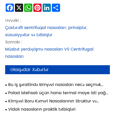
Facebook
X
WhatsApp
Pinterest
LinkedIn
Share
Əvvəlki :
Çoxtərəfli sentrifuqal nasosları: prinsiplər,
xüsusiyyətlər və tətbiqlər
Sonrakı :
Müsbət yerdəyişmə nasosları VS Centrifugal
nasosları
Əlaqədar Xəbərlər
Bu iş şəraitində kimyəvi nasosları necə seçmək
olar?
Polad istehsalı üçün hansı termal maye isti yağ
nasoslarından istifadə olunur?
Kimyəvi Boru Kəməri Nasoslarının Struktur və
Performans Təhlili
Vidalı nasosların praktik tətbiqləri