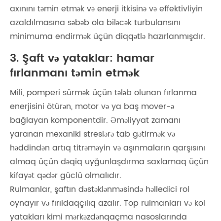
axınını təmin etmək və enerji itkisinə və effektivliyin
azaldılmasına səbəb ola biləcək turbulansını
minimuma endirmək üçün diqqətlə hazırlanmışdır.
3. Şaft və yataklar: hamar
fırlanmanı təmin etmək
Mili, pomperi sürmək üçün tələb olunan fırlanma
enerjisini ötürən, motor və ya baş mover-ə
bağlayan komponentdir. Əməliyyat zamanı
yaranan mexaniki streslərə tab gətirmək və
həddindən artıq titrəməyin və aşınmaların qarşısını
almaq üçün dəqiq uyğunlaşdırma saxlamaq üçün
kifayət qədər güclü olmalıdır.
Rulmanlar, şaftın dəstəklənməsində həlledici rol
oynayır və fırıldaqçılıq azalır. Top rulmanları və kol
yatakları kimi mərkəzdənqaçma nasoslarında