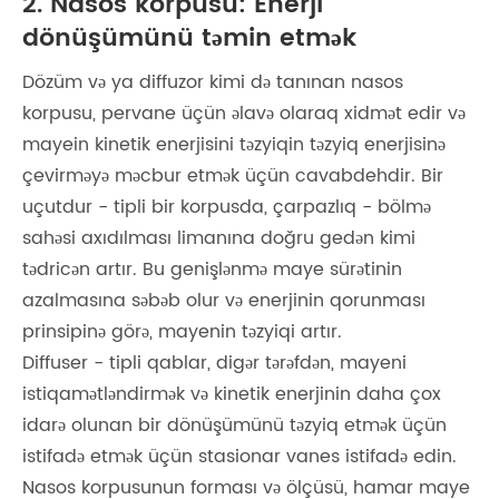
2. Nasos korpusu: Enerji
dönüşümünü təmin etmək
Dözüm və ya diffuzor kimi də tanınan nasos
korpusu, pervane üçün əlavə olaraq xidmət edir və
mayein kinetik enerjisini təzyiqin təzyiq enerjisinə
çevirməyə məcbur etmək üçün cavabdehdir. Bir
uçutdur - tipli bir korpusda, çarpazlıq - bölmə
sahəsi axıdılması limanına doğru gedən kimi
tədricən artır. Bu genişlənmə maye sürətinin
azalmasına səbəb olur və enerjinin qorunması
prinsipinə görə, mayenin təzyiqi artır.
Diffuser - tipli qablar, digər tərəfdən, mayeni
istiqamətləndirmək və kinetik enerjinin daha çox
idarə olunan bir dönüşümünü təzyiq etmək üçün
istifadə etmək üçün stasionar vanes istifadə edin.
Nasos korpusunun forması və ölçüsü, hamar maye