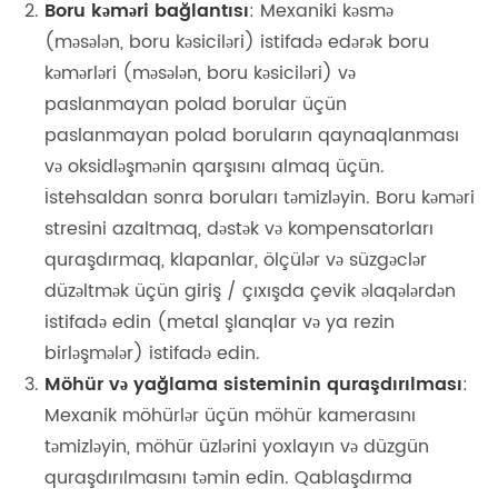
Boru kəməri bağlantısı
: Mexaniki kəsmə
(məsələn, boru kəsiciləri) istifadə edərək boru
kəmərləri (məsələn, boru kəsiciləri) və
paslanmayan polad borular üçün
paslanmayan polad boruların qaynaqlanması
və oksidləşmənin qarşısını almaq üçün.
İstehsaldan sonra boruları təmizləyin. Boru kəməri
stresini azaltmaq, dəstək və kompensatorları
quraşdırmaq, klapanlar, ölçülər və süzgəclər
düzəltmək üçün giriş / çıxışda çevik əlaqələrdən
istifadə edin (metal şlanqlar və ya rezin
birləşmələr) istifadə edin.
Möhür və yağlama sisteminin quraşdırılması
:
Mexanik möhürlər üçün möhür kamerasını
təmizləyin, möhür üzlərini yoxlayın və düzgün
quraşdırılmasını təmin edin. Qablaşdırma