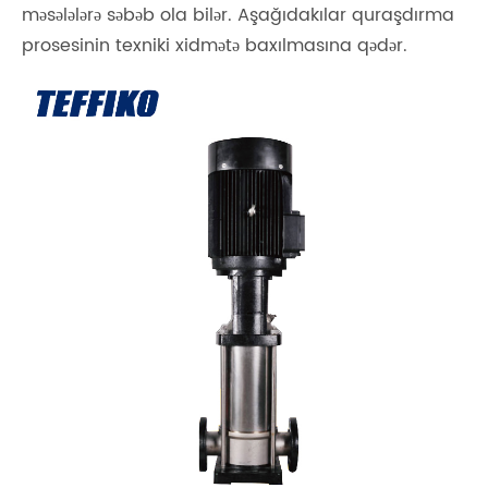
məsələlərə səbəb ola bilər. Aşağıdakılar quraşdırma
prosesinin texniki xidmətə baxılmasına qədər.