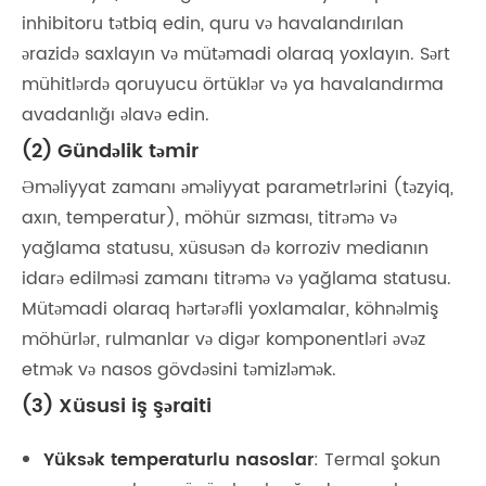
inhibitoru tətbiq edin, quru və havalandırılan
ərazidə saxlayın və mütəmadi olaraq yoxlayın. Sərt
mühitlərdə qoruyucu örtüklər və ya havalandırma
avadanlığı əlavə edin.
(2) Gündəlik təmir
Əməliyyat zamanı əməliyyat parametrlərini (təzyiq,
axın, temperatur), möhür sızması, titrəmə və
yağlama statusu, xüsusən də korroziv medianın
idarə edilməsi zamanı titrəmə və yağlama statusu.
Mütəmadi olaraq hərtərəfli yoxlamalar, köhnəlmiş
möhürlər, rulmanlar və digər komponentləri əvəz
etmək və nasos gövdəsini təmizləmək.
(3) Xüsusi iş şəraiti
Yüksək temperaturlu nasoslar
: Termal şokun