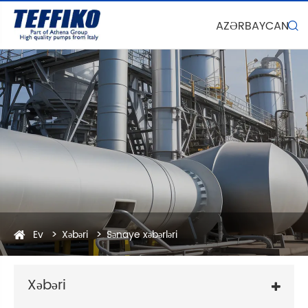
AZƏRBAYCAN

Ev
Xəbəri
Sənaye xəbərləri
Xəbəri