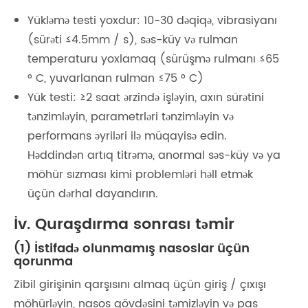
Yükləmə testi yoxdur: 10-30 dəqiqə, vibrasiyanı
(sürəti ≤4.5mm / s), səs-küy və rulman
temperaturu yoxlamaq (sürüşmə rulmanı ≤65
° C, yuvarlanan rulman ≤75 ° C)
Yük testi: ≥2 saat ərzində işləyin, axın sürətini
tənzimləyin, parametrləri tənzimləyin və
performans əyriləri ilə müqayisə edin.
Həddindən artıq titrəmə, anormal səs-küy və ya
möhür sızması kimi problemləri həll etmək
üçün dərhal dayandırın.
İv. Quraşdırma sonrası təmir
(1) İstifadə olunmamış nasoslar üçün
qorunma
Zibil girişinin qarşısını almaq üçün giriş / çıxışı
möhürləyin, nasos gövdəsini təmizləyin və pas