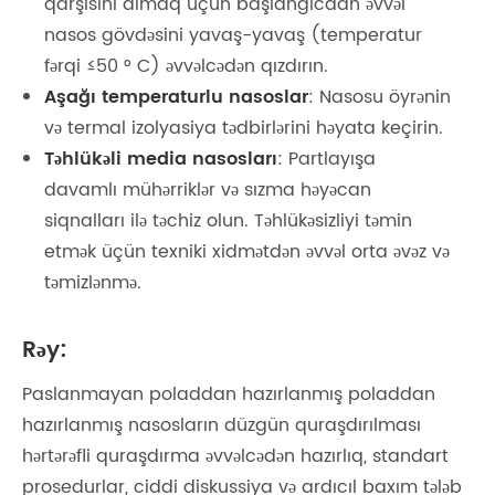
qarşısını almaq üçün başlanğıcdan əvvəl
nasos gövdəsini yavaş-yavaş (temperatur
fərqi ≤50 ° C) əvvəlcədən qızdırın.
Aşağı temperaturlu nasoslar
: Nasosu öyrənin
və termal izolyasiya tədbirlərini həyata keçirin.
Təhlükəli media nasosları
: Partlayışa
davamlı mühərriklər və sızma həyəcan
siqnalları ilə təchiz olun. Təhlükəsizliyi təmin
etmək üçün texniki xidmətdən əvvəl orta əvəz və
təmizlənmə.
:
Rəy
Paslanmayan poladdan hazırlanmış poladdan
hazırlanmış nasosların düzgün quraşdırılması
hərtərəfli quraşdırma əvvəlcədən hazırlıq, standart
prosedurlar, ciddi diskussiya və ardıcıl baxım tələb