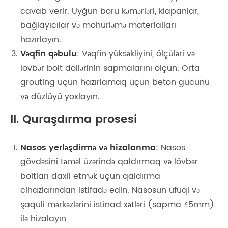
cavab verir. Uyğun boru kəmərləri, klapanlar,
bağlayıcılar və möhürləmə materialları
hazırlayın.
Vəqfin qəbulu
: Vəqfin yüksəkliyini, ölçüləri və
lövbər bolt döllərinin sapmalarını ölçün. Orta
grouting üçün hazırlamaq üçün beton gücünü
və düzlüyü yoxlayın.
II. Quraşdırma prosesi
Nasos yerləşdirmə və hizalanma
: Nasos
gövdəsini təməl üzərində qaldırmaq və lövbər
boltları daxil etmək üçün qaldırma
cihazlarından istifadə edin. Nasosun üfüqi və
şaquli mərkəzlərini istinad xətləri (sapma ≤5mm)
ilə hizalayın