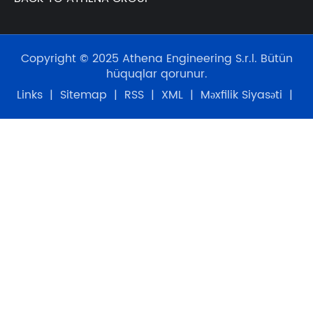
Copyright © 2025 Athena Engineering S.r.l. Bütün
hüquqlar qorunur.
Links
|
Sitemap
|
RSS
|
XML
|
Məxfilik Siyasəti
|