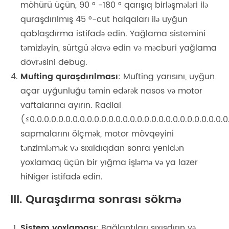
möhürü üçün, 90 ° -180 ° qarışıq birləşmələri ilə
quraşdırılmış 45 °-cut halqaları ilə uyğun
qablaşdırma istifadə edin. Yağlama sistemini
təmizləyin, sürtgü əlavə edin və məcburi yağlama
dövrəsini debug.
Mufting quraşdırılması
: Mufting yarısını, uyğun
açar uyğunluğu təmin edərək nasos və motor
vaftalarına ayırın. Radial
(≤0.0.0.0.0.0.0.0.0.0.0.0.0.0.0.0.0.0.0.0.0.0.0.0.0.0.0.
sapmalarını ölçmək, motor mövqeyini
tənzimləmək və sıxıldıqdan sonra yenidən
yoxlamaq üçün bir yığma işləmə və ya lazer
hiNiger istifadə edin.
III. Quraşdırma sonrası sökmə
Sistem yoxlaması
: Bağlantıları sıxışdırın və