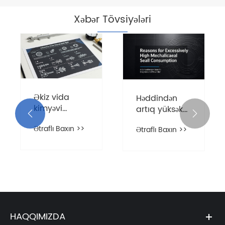
Xəbər Tövsiyələri
Əkiz vida
Həddindən
kimyəvi
artıq yüksək


nasosları
mexaniki
Ətraflı Baxın >>
fərqli iş
Ətraflı Baxın >>
sızdırmazlıq
şəraitinə necə
yağı
uyğunlaşır?
istehlakının
səbəbləri
nələrdir?
HAQQIMIZDA