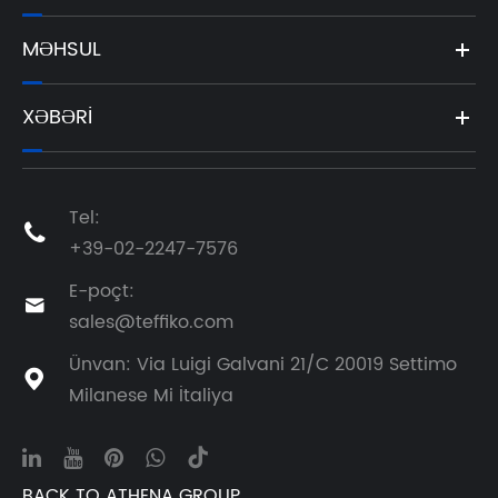
MƏHSUL
XƏBƏRI
Tel:

+39-02-2247-7576
E-poçt:

sales@teffiko.com
Ünvan: Via Luigi Galvani 21/C 20019 Settimo

Milanese Mi İtaliya
BACK TO ATHENA GROUP