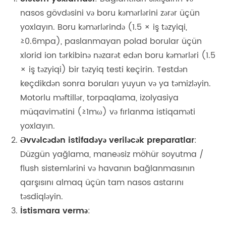
nasos gövdəsini və boru kəmərlərini zərər üçün
yoxlayın. Boru kəmərlərində (1.5 × iş təzyiqi,
≥0.6mpa), paslanmayan polad borular üçün
xlorid ion tərkibinə nəzarət edən boru kəmərləri (1.5
× iş təzyiqi) bir təzyiq testi keçirin. Testdən
keçdikdən sonra boruları yuyun və ya təmizləyin.
Motorlu məftillər, torpaqlama, izolyasiya
müqavimətini (≥1mω) və fırlanma istiqaməti
yoxlayın.
Əvvəlcədən istifadəyə veriləcək preparatlar
:
Düzgün yağlama, maneəsiz möhür soyutma /
flush sistemlərini və havanın bağlanmasının
qarşısını almaq üçün tam nasos astarını
təsdiqləyin.
İstismara vermə
: