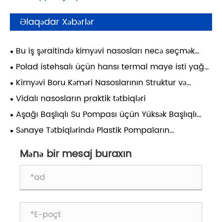
Əlaqədar Xəbərlər
Bu iş şəraitində kimyəvi nasosları necə seçmək
olar?
Polad istehsalı üçün hansı termal maye isti yağ
nasoslarından istifadə olunur?
Kimyəvi Boru Kəməri Nasoslarının Struktur və
Performans Təhlili
Vidalı nasosların praktik tətbiqləri
Aşağı Başlıqlı Su Pompası üçün Yüksək Başlıqlı
Mərkəzdənqaçma Nasosların İstifadəsi üzrə Qeydlər
Sənaye Tətbiqlərində Plastik Pompaların
Üstünlükləri, Məhdudiyyətləri və Tətbiq Ssenariləri
Mənə bir mesaj buraxın