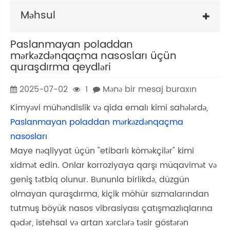
Məhsul
Paslanmayan poladdan
mərkəzdənqaçma nasosları üçün
quraşdırma qeydləri
2025-07-02
1
Mənə bir mesaj buraxın
Kimyəvi mühəndislik və qida emalı kimi sahələrdə,
Paslanmayan poladdan mərkəzdənqaçma
nasosları
Maye nəqliyyat üçün "etibarlı köməkçilər" kimi
xidmət edin. Onlar korroziyaya qarşı müqavimət və
geniş tətbiq olunur. Bununla birlikdə, düzgün
olmayan quraşdırma, kiçik möhür sızmalarından
tutmuş böyük nasos vibrasiyası çatışmazlıqlarına
qədər, istehsal və artan xərclərə təsir göstərən