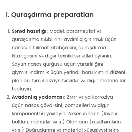
I. Quraşdırma preparatları
Sənəd hazırlığı
: Model, parametrləri və
quraşdırma tələblərinə aydınlıq gətirmək üçün
nasosun təlimat kitabçasını, quraşdırma
kitabçasını və digər texniki sənədləri öyrənin.
Saytın nasos qurğusu üçün yararlılığını
qiymətləndirmək üçün yerində boru kəməri düzeni
planları, təməl dizayn təsvirlər və digər materiallar
toplayın.
Avadanlıq yoxlaması
: Zərər və ya korroziya
üçün nasos gövdəsini, pompelleri və digər
komponentləri yoxlayın. Aksesuarların (lövbər
boltları, möhürlər və s.) Olanların (mədhəmlərin
və s.) Doğrudanmı və material xüsusiyyətlərinə