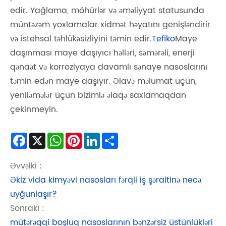
edir. Yağlama, möhürlər və əməliyyat statusunda
müntəzəm yoxlamalar xidmət həyatını genişləndirir
və istehsal təhlükəsizliyini təmin edir.
Tefiko
Maye
daşınması maye daşıyıcı həlləri, səmərəli, enerji
qənaət və korroziyaya davamlı sənaye nasoslarını
təmin edən maye daşıyır. Əlavə məlumat üçün,
yeniləmələr üçün bizimlə əlaqə saxlamaqdan
çekinmeyin.
Facebook
X
WhatsApp
Pinterest
LinkedIn
Share
Əvvəlki :
Əkiz vida kimyəvi nasosları fərqli iş şəraitinə necə
uyğunlaşır?
Sonrakı :
mütərəqqi boşluq nasoslarının bənzərsiz üstünlükləri