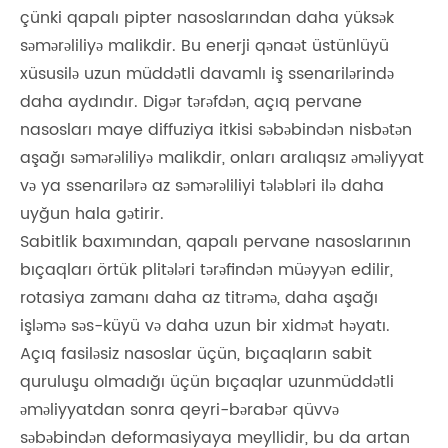
çünki qapalı pipter nasoslarından daha yüksək
səmərəliliyə malikdir. Bu enerji qənaət üstünlüyü
xüsusilə uzun müddətli davamlı iş ssenarilərində
daha aydındır. Digər tərəfdən, açıq pervane
nasosları maye diffuziya itkisi səbəbindən nisbətən
aşağı səmərəliliyə malikdir, onları aralıqsız əməliyyat
və ya ssenarilərə az səmərəliliyi tələbləri ilə daha
uyğun hala gətirir.
Sabitlik baxımından, qapalı pervane nasoslarının
bıçaqları örtük plitələri tərəfindən müəyyən edilir,
rotasiya zamanı daha az titrəmə, daha aşağı
işləmə səs-küyü və daha uzun bir xidmət həyatı.
Açıq fasiləsiz nasoslar üçün, bıçaqların sabit
quruluşu olmadığı üçün bıçaqlar uzunmüddətli
əməliyyatdan sonra qeyri-bərabər qüvvə
səbəbindən deformasiyaya meyllidir, bu da artan