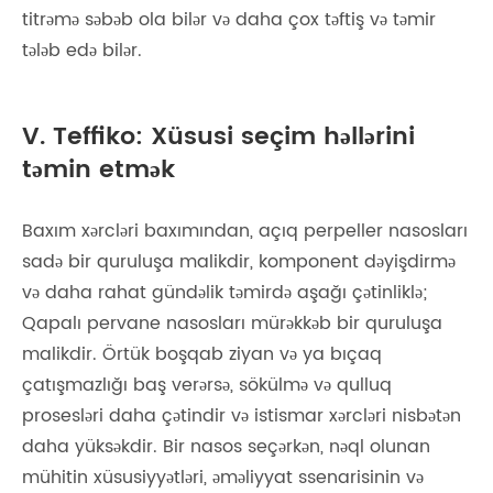
titrəmə səbəb ola bilər və daha çox təftiş və təmir
tələb edə bilər.
V. Teffiko: Xüsusi seçim həllərini
təmin etmək
Baxım xərcləri baxımından, açıq perpeller nasosları
sadə bir quruluşa malikdir, komponent dəyişdirmə
və daha rahat gündəlik təmirdə aşağı çətinliklə;
Qapalı pervane nasosları mürəkkəb bir quruluşa
malikdir. Örtük boşqab ziyan və ya bıçaq
çatışmazlığı baş verərsə, sökülmə və qulluq
prosesləri daha çətindir və istismar xərcləri nisbətən
daha yüksəkdir. Bir nasos seçərkən, nəql olunan
mühitin xüsusiyyətləri, əməliyyat ssenarisinin və