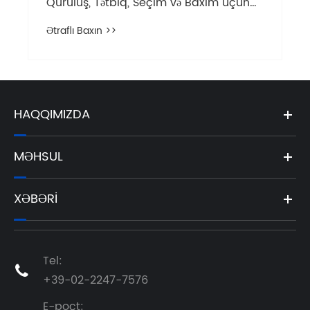
Quruluş, Tətbiq, Seçim və Baxım üçün
Tam Bələdçi
Ətraflı Baxın >>
HAQQIMIZDA
MƏHSUL
XƏBƏRI
Tel:

+39-02-2247-7576
E-poçt: