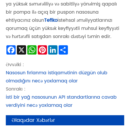
ya yüksək səmərəliliyə və sabitliyə yönəlmiş qapalı
bir pompa ilə açıq bir puspon nasosuna
ehtiyacınız olsun
Tefiko
İstehsal əməliyyatlarınızı
qorumaq üçün yüksək keyfiyyətli məhsul keyfiyyəti
və hərtərəfli satışdan sonrakı dəstəyi təmin edir.
Facebook
X
WhatsApp
Pinterest
LinkedIn
Share
Əvvəlki :
Nasosun fırlanma istiqamətinin düzgün olub
olmadığını necə yoxlamaq olar
Sonrakı :
İsti bir yağ nasosunun API standartlarına cavab
verdiyini necə yoxlamaq olar
Əlaqədar Xəbərlər