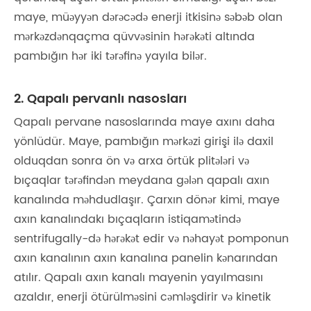
maye, müəyyən dərəcədə enerji itkisinə səbəb olan
mərkəzdənqaçma qüvvəsinin hərəkəti altında
pambığın hər iki tərəfinə yayıla bilər.
2. Qapalı pervanlı nasosları
Qapalı pervane nasoslarında maye axını daha
yönlüdür. Maye, pambığın mərkəzi girişi ilə daxil
olduqdan sonra ön və arxa örtük plitələri və
bıçaqlar tərəfindən meydana gələn qapalı axın
kanalında məhdudlaşır. Çarxın dönər kimi, maye
axın kanalındakı bıçaqların istiqamətində
sentrifugally-də hərəkət edir və nəhayət pomponun
axın kanalının axın kanalına panelin kənarından
atılır. Qapalı axın kanalı mayenin yayılmasını
azaldır, enerji ötürülməsini cəmləşdirir və kinetik