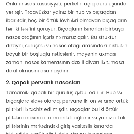
Onların əsas xüsusiyyəti, perkelin açıq quruluşunda
yerləşir. Təcavüzkar yalnız bir hub və bıçaqdan
ibarətdir, heç bir örtük lövhələri olmayan bıçaqların
hər iki tərəfini qoruyur; Bıçaqların kənarları birbaşa
nasos otağının içərisinə məruz qalır. Bu struktur
dizaynı, sürüşmə və nasos otağı arasındakı nisbətən
böyük bir boşluqla nəticələnir, mayenin axması
zamanı nasos kamerasının daxili divarı ilə təmasa
daxil olmasını asanlaşdırır.
2. Qapalı pervanlı nasosları
Tamamilə qapalı bir quruluş qəbul edirlər. Hub və
bıçaqlara əlavə olaraq, pervane iki ön və arxa örtük
plitələri ilə təchiz edilmişdir. Bıçaqlar bu iki örtük
plitələri arasında tamamilə bağlanır və yalnız örtük
plitələrinin mərkəzindəki giriş vasitəsilə kənarda