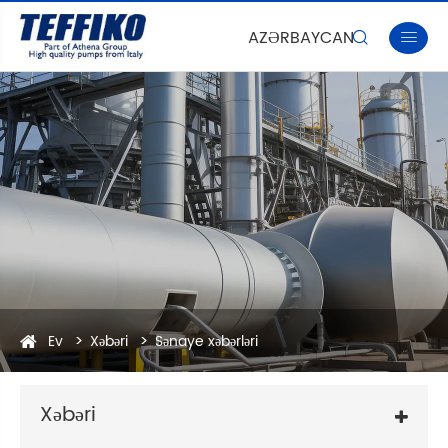
AZƏRBAYCAN


Ev
Xəbəri
Sənaye xəbərləri
Xəbəri