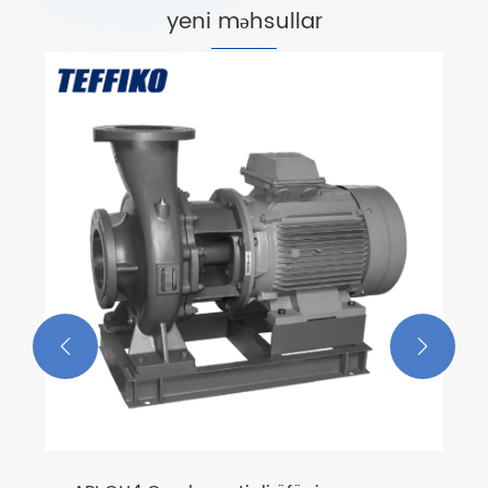
yeni məhsullar

