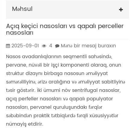
Məhsul
Açıq keçici nasosları vs qapalı perceller
nasosları
2025-09-01
4
Mənə bir mesaj buraxın
Nasos avadanlıqlarının seqmentli sahəsində,
pervane, nüvəli bir işçi komponenti olaraq, onun
struktur dizaynı birbaşa nasosun əməliyyat
səmərəliliyinə, ərizə aralığına və əməliyyat sabitliyinə
təsir göstərir. İki ümumi növ sentrifugal nasoslar,
açıq perfeller nasosları və qapalı populyator
nasosları, pervanel quruluşundakı fərqlər
səbəbindən praktik tətbiqlərdə fərqli xüsusiyyətlər
nümayiş etdirir.