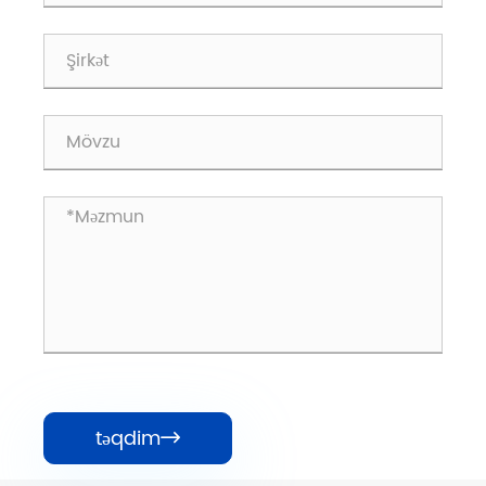
təqdim
