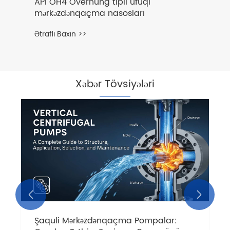
API OH4 Overhung tipli üfüqi
mərkəzdənqaçma nasosları
Ətraflı Baxın >>
Xəbər Tövsiyələri


Şaquli Mərkəzdənqaçma Pompalar: