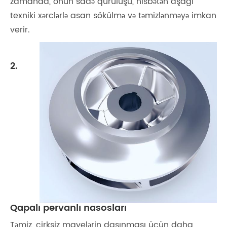
zamanda, onun sadə quruluşu, nisbətən aşağı
texniki xərclərlə asan sökülmə və təmizlənməyə imkan
verir.
2.
Qapalı pervanlı nasosları
Təmiz, çirksiz mayelərin daşınması üçün daha