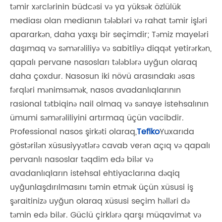
təmir xərclərinin büdcəsi və ya yüksək özlülük
mediası olan medianın tələbləri və rahat təmir işləri
apararkən, daha yaxşı bir seçimdir; Təmiz mayeləri
daşımaq və səmərəliliyə və sabitliyə diqqət yetirərkən,
qapalı pervane nasosları tələblərə uyğun olaraq
daha çoxdur. Nasosun iki növü arasındakı əsas
fərqləri mənimsəmək, nasos avadanlıqlarının
rasional tətbiqinə nail olmaq və sənaye istehsalının
ümumi səmərəliliyini artırmaq üçün vacibdir.
Professional nasos şirkəti olaraq,
Tefiko
Yuxarıda
göstərilən xüsusiyyətlərə cavab verən açıq və qapalı
pervanlı nasoslar təqdim edə bilər və
avadanlıqların istehsal ehtiyaclarına dəqiq
uyğunlaşdırılmasını təmin etmək üçün xüsusi iş
şəraitinizə uyğun olaraq xüsusi seçim həlləri də
təmin edə bilər. Güclü çirklərə qarşı müqavimət və