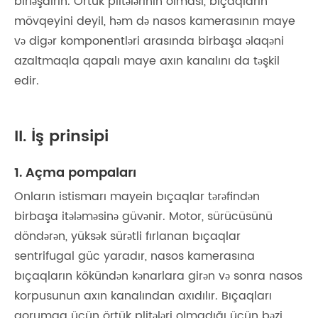
birləşdirin. Örtük plitələrinin olması, bıçaqların
mövqeyini deyil, həm də nasos kamerasının maye
və digər komponentləri arasında birbaşa əlaqəni
azaltmaqla qapalı maye axın kanalını da təşkil
edir.
II. İş prinsipi
1. Açma pompaları
Onların istismarı mayein bıçaqlar tərəfindən
birbaşa itələməsinə güvənir. Motor, sürücüsünü
döndərən, yüksək sürətli fırlanan bıçaqlar
sentrifugal güc yaradır, nasos kamerasına
bıçaqların kökündən kənarlara girən və sonra nasos
korpusunun axın kanalından axıdılır. Bıçaqları
qorumaq üçün örtük plitələri olmadığı üçün bəzi