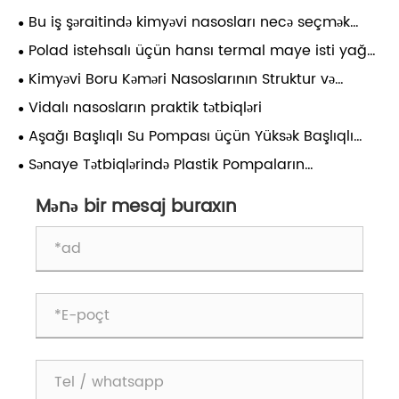
Bu iş şəraitində kimyəvi nasosları necə seçmək
olar?
Polad istehsalı üçün hansı termal maye isti yağ
nasoslarından istifadə olunur?
Kimyəvi Boru Kəməri Nasoslarının Struktur və
Performans Təhlili
Vidalı nasosların praktik tətbiqləri
Aşağı Başlıqlı Su Pompası üçün Yüksək Başlıqlı
Mərkəzdənqaçma Nasosların İstifadəsi üzrə Qeydlər
Sənaye Tətbiqlərində Plastik Pompaların
Üstünlükləri, Məhdudiyyətləri və Tətbiq Ssenariləri
Mənə bir mesaj buraxın