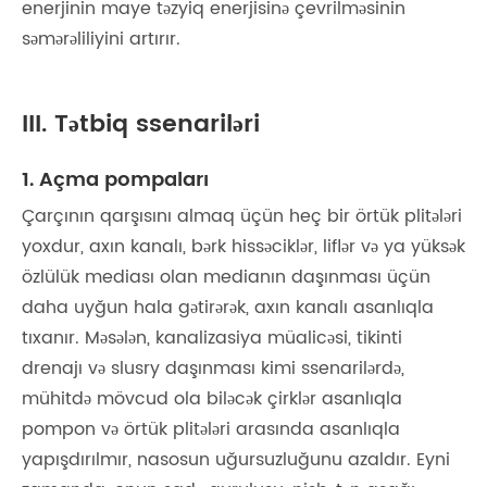
enerjinin maye təzyiq enerjisinə çevrilməsinin
səmərəliliyini artırır.
III. Tətbiq ssenariləri
1. Açma pompaları
Çarçının qarşısını almaq üçün heç bir örtük plitələri
yoxdur, axın kanalı, bərk hissəciklər, liflər və ya yüksək
özlülük mediası olan medianın daşınması üçün
daha uyğun hala gətirərək, axın kanalı asanlıqla
tıxanır. Məsələn, kanalizasiya müalicəsi, tikinti
drenajı və slusry daşınması kimi ssenarilərdə,
mühitdə mövcud ola biləcək çirklər asanlıqla
pompon və örtük plitələri arasında asanlıqla
yapışdırılmır, nasosun uğursuzluğunu azaldır. Eyni