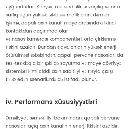
uyğundurlar. Kimyəvi mühəndislik, əczaçılıq və orta
saflıq üçün yüksək tələblərə malik olan, dərman
işləmə, qapalı axın kanalı maye arasındakı ikinci
kontaktdan qaçınmaq olar
və nasos kamerası komponentləri, orta çirklənmə
riskini azaldır. Bundan əlavə, onların yüksək enerji
ötürülməsi səbəbindən, qapalı pervane nasosları da
tez-tez dəqiq bir şəkildə soyutma və maye dövriyyə
sistemləri kimi ciddi axın sabitliyi və təzyiq çıxışı
tələb edən ssenarilərdə də istifadə olunur.
İv. Performans xüsusiyyətləri
Əməliyyat səmərəliliyi baxımından, qapalı pervane
nasosları açıq axın kanalının enerji itkisini azaldır,